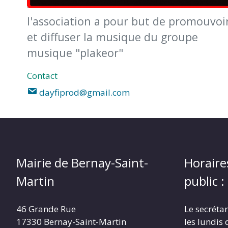
MARTIN
l'association a pour but de promouvoi
et diffuser la musique du groupe
musique "plakeor"
Contact
dayfiprod@gmail.com
Mairie de Bernay-Saint-
Horaire
Martin
public :
46 Grande Rue
Le secrétar
17330 Bernay-Saint-Martin
les lundis 