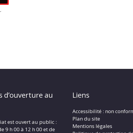
r
s d’ouverture au
Liens
Accessibilité : non confo
Plan du site
iat est ouvert au public :
Mentions légales
de 9 h 00 à 12 h 00 et de