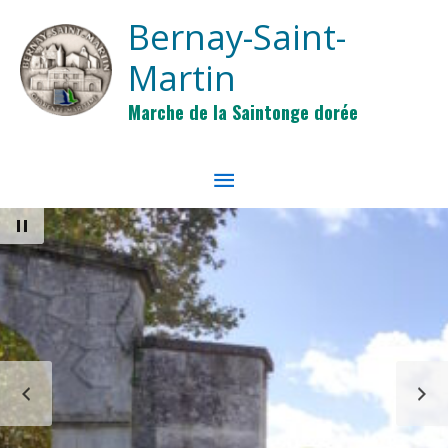
Aller au contenu
Aller au pied de page
Bernay-Saint-
Martin
Marche de la Saintonge dorée
MENU
PRINCIPAL
PAUSE
PRÉCÉDENT
S