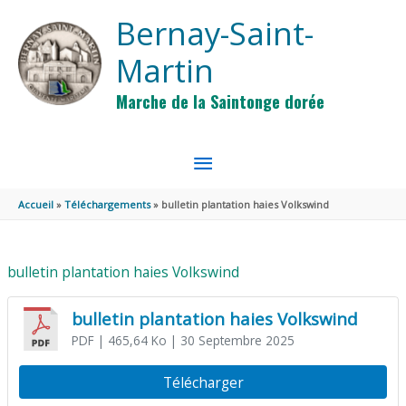
Aller au contenu
Aller au pied de page
Bernay-Saint-
Martin
Marche de la Saintonge dorée
MENU
PRINCIPAL
Accueil
Téléchargements
bulletin plantation haies Volkswind
bulletin plantation haies Volkswind
bulletin plantation haies Volkswind
PDF
| 465,64 Ko
| 30 Septembre 2025
Télécharger