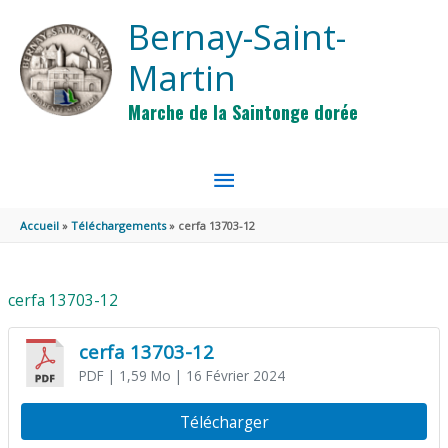
Aller au contenu
Aller au pied de page
Bernay-Saint-
Martin
Marche de la Saintonge dorée
MENU
PRINCIPAL
Accueil
Téléchargements
cerfa 13703-12
cerfa 13703-12
cerfa 13703-12
PDF
| 1,59 Mo
| 16 Février 2024
Télécharger