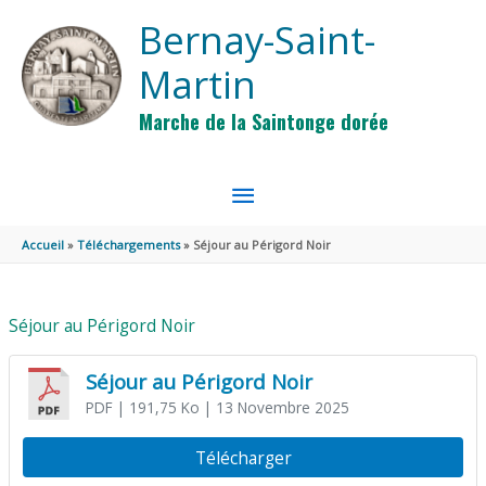
Aller au contenu
Aller au pied de page
Bernay-Saint-
Martin
Marche de la Saintonge dorée
MENU
PRINCIPAL
Accueil
Téléchargements
Séjour au Périgord Noir
Séjour au Périgord Noir
Séjour au Périgord Noir
PDF
| 191,75 Ko
| 13 Novembre 2025
Télécharger