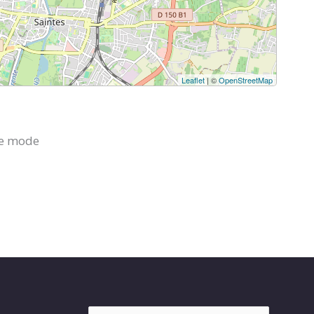
Leaflet
| ©
OpenStreetMap
 de mode