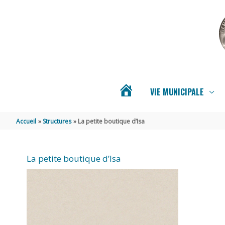
Aller au contenu
Aller au pied de page
VIE MUNICIPALE
ACTUALITÉS
Accueil
Structures
La petite boutique d’Isa
DE
La petite boutique d’Isa
BERNAY-
SAINT-