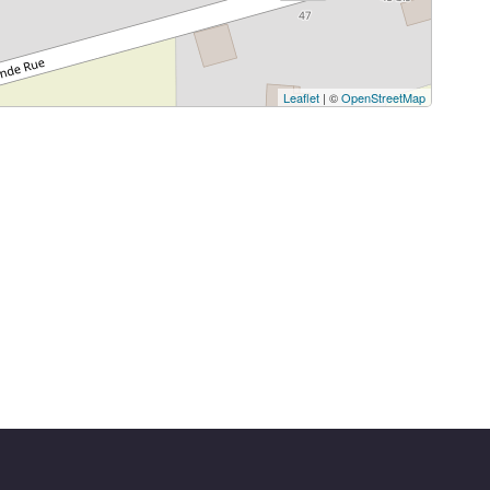
Leaflet
| ©
OpenStreetMap