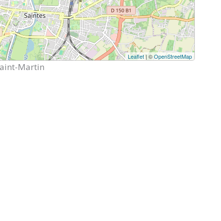
Leaflet
| ©
OpenStreetMap
aint-Martin