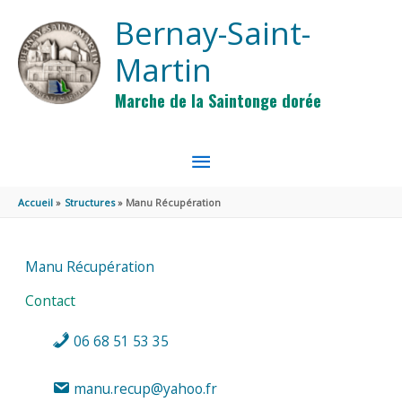
Aller au contenu
Aller au pied de page
Bernay-Saint-
Martin
Marche de la Saintonge dorée
MENU
PRINCIPAL
Accueil
Structures
Manu Récupération
Manu Récupération
Contact
06 68 51 53 35
manu.recup@yahoo.fr