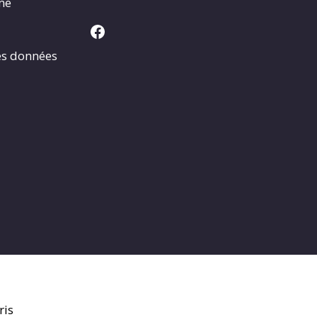
rme
Facebook
es données
ris