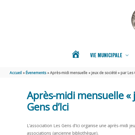
Aller au contenu
Aller au pied de page
VIE MUNICIPALE
ACTUALITÉS
Accueil
Évenements
Après-midi mensuelle « jeux de société » par Les 
DE
Après-midi mensuelle « j
BERNAY-
Gens d’Ici
SAINT-
L’association Les Gens d’Ici organise une après-midi jeu
associations (ancienne bibliothèque).