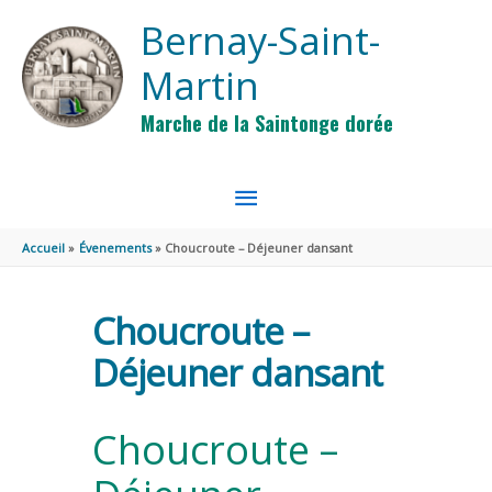
Aller au contenu
Aller au pied de page
Bernay-Saint-
Martin
Marche de la Saintonge dorée
MENU
PRINCIPAL
Accueil
Évenements
Choucroute – Déjeuner dansant
Choucroute –
Déjeuner dansant
Choucroute –