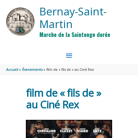
Aller au contenu
Aller au pied de page
Bernay-Saint-
Martin
Marche de la Saintonge dorée
MENU
PRINCIPAL
Accueil
Évenements
film de « fils de » au Ciné Rex
film de « fils de »
au Ciné Rex