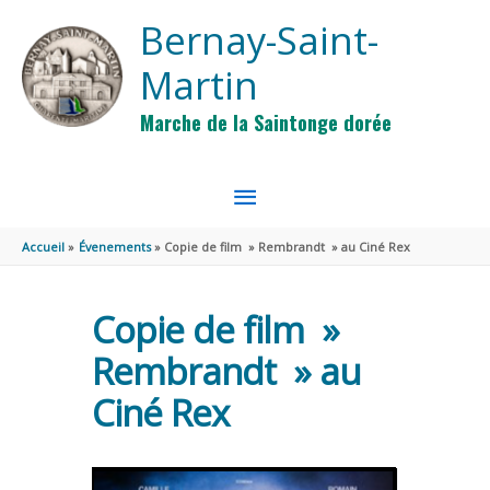
Aller au contenu
Aller au pied de page
Bernay-Saint-
Martin
Marche de la Saintonge dorée
MENU
PRINCIPAL
Accueil
Évenements
Copie de film » Rembrandt » au Ciné Rex
Copie de film »
Rembrandt » au
Ciné Rex