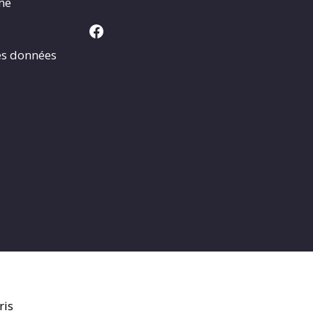
rme
Facebook
es données
ris