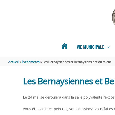
Aller au contenu
Aller au pied de page
VIE MUNICIPALE
ACTUALITÉS
Accueil
Évenements
Les Bernaysiennes et Bernaysiens ont du talent
DE
Les Bernaysiennes et Be
BERNAY-
Le 24 mai se déroulera dans la salle polyvalente l’expo
SAINT-
Vous êtes artistes-peintres, vous dessinez, vous faites d