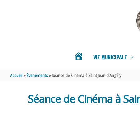
Aller au contenu
Aller au pied de page
VIE MUNICIPALE
ACTUALITÉS
Accueil
Évenements
Séance de Cinéma à Saint Jean d’Angély
DE
Séance de Cinéma à Sain
BERNAY-
SAINT-