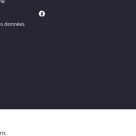
rme
Facebook
es données
ris