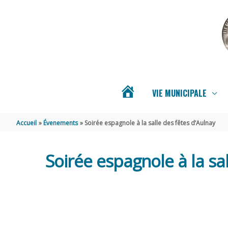
Aller au contenu
Aller au pied de page
VIE MUNICIPALE
ACTUALITÉS
Accueil
Évenements
Soirée espagnole à la salle des fêtes d’Aulnay
DE
Soirée espagnole à la sa
BERNAY-
SAINT-