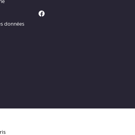
rme
Facebook
es données
ris