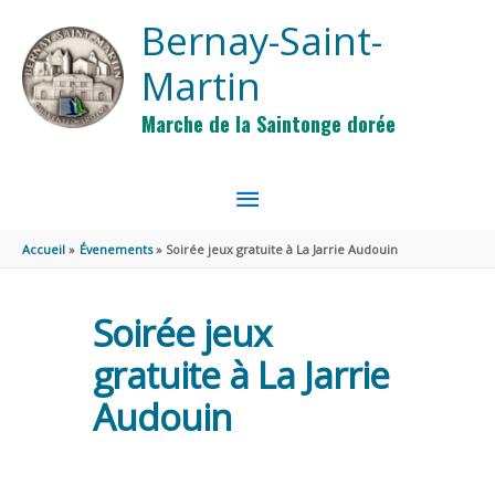
Aller au contenu
Aller au pied de page
Bernay-Saint-
Martin
Marche de la Saintonge dorée
MENU
PRINCIPAL
Accueil
Évenements
Soirée jeux gratuite à La Jarrie Audouin
Soirée jeux
gratuite à La Jarrie
Audouin