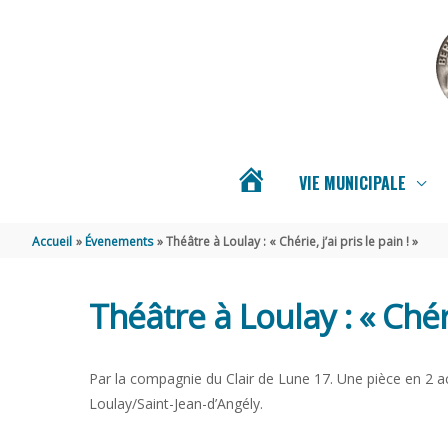
Aller au contenu
Aller au pied de page
VIE MUNICIPALE
ACTUALITÉS
Accueil
Évenements
Théâtre à Loulay : « Chérie, j’ai pris le pain ! »
DE
Théâtre à Loulay : « Chérie
BERNAY-
Par la compagnie du Clair de Lune 17. Une pièce en 2 a
SAINT-
Loulay/Saint-Jean-d’Angély.