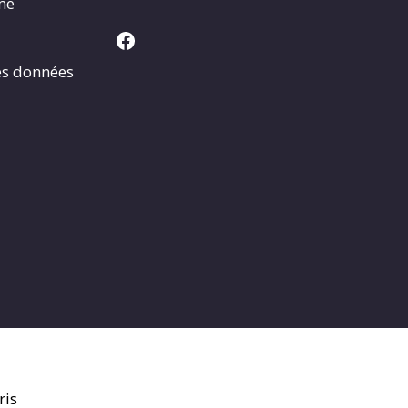
rme
Facebook
es données
ris