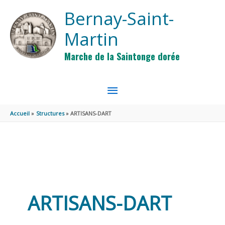
Aller au contenu
Aller au pied de page
Bernay-Saint-
Martin
Marche de la Saintonge dorée
MENU
PRINCIPAL
Accueil
Structures
ARTISANS-DART
ARTISANS-DART