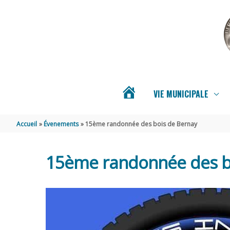
Aller au contenu
Aller au pied de page
VIE MUNICIPALE
ACTUALITÉS
Accueil
Évenements
15ème randonnée des bois de Bernay
DE
15ème randonnée des b
BERNAY-
SAINT-