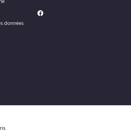
rme
Facebook
es données
ris